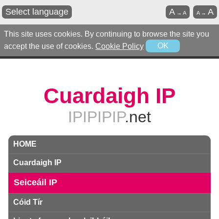
Select language
A
A
→
A
A
→
This site uses cookies. By continuing to browse the site you
accept the use of cookies.
Cookie Policy
OK
Cuardaigh IP
IPIPIPIP
.net
HOME
Cuardaigh IP
Seiceáil IP
Cóid Tír