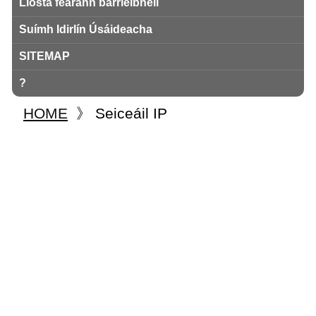
Liosta fearann ​​barrleibhéil
Suímh Idirlín Úsáideacha
SITEMAP
?
HOME
》
Seiceáil IP