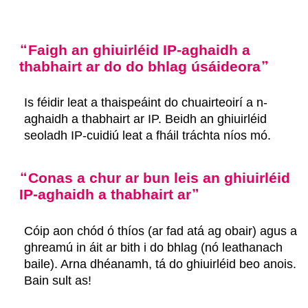
Faigh an ghiuirléid IP-aghaidh a
thabhairt ar do do bhlag úsáideora
Is féidir leat a thaispeáint do chuairteoirí a n-
aghaidh a thabhairt ar IP. Beidh an ghiuirléid
seoladh IP-cuidiú leat a fháil tráchta níos mó.
Conas a chur ar bun leis an ghiuirléid
IP-aghaidh a thabhairt ar
Cóip aon chód ó thíos (ar fad atá ag obair) agus a
ghreamú in áit ar bith i do bhlag (nó leathanach
baile). Arna dhéanamh, tá do ghiuirléid beo anois.
Bain sult as!