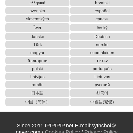
ελληνικά
hrvatski
svenska
español
slovenských
српски
ไทย
český
danske
Deutsch
Türk
norske
magyar
suomalainen
български
עברית
polski
português
Latvijas
Lietuvos
român
русский
日本語
한국어
中国（简体）
中國語(繁體)
Since 2011 IPIPIPIP.net E-mail:sythchoi＠
naver.com /
Cookies Policy
/
Privacy Policy