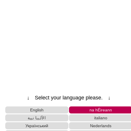
↓ Select your language please. ↓
English
na hÉireann
الألبانية
italiano
Український
Nederlands