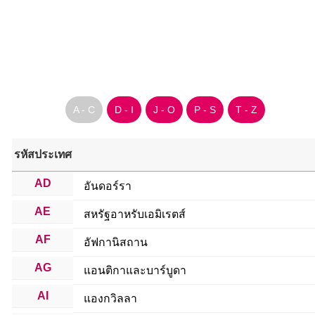
A - C
D - I
J - O
P - S
T - Z
รหัสประเทศ
AD
อันดอร์รา
AE
สหรัฐอาหรับเอมิเรตส์
AF
อัฟกานิสถาน
AG
แอนติกาและบาร์บูดา
AI
แองกวิลลา