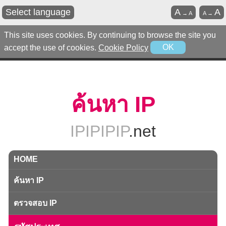
Select language
A
A
→
A
A
→
This site uses cookies. By continuing to browse the site you
accept the use of cookies.
Cookie Policy
OK
ค้นหา IP
IPIPIPIP
.net
HOME
ค้นหา IP
ตรวจสอบ IP