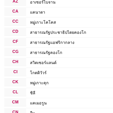
AZ
อาเซอร์ไบจาน
CA
แคนาดา
CC
หมู่เกาะโคโคส
CD
สาธารณรัฐประชาธิปไตยคองโก
CF
สาธารณรัฐแอฟริกากลาง
CG
สาธารณรัฐคองโก
CH
สวิตเซอร์แลนด์
CI
โกตดิวัวร์
CK
หมู่เกาะคุก
CL
ชิลี
CM
แคเมอรูน
CN