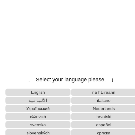
↓ Select your language please. ↓
English
na hÉireann
الألبانية
italiano
Український
Nederlands
ελληνικά
hrvatski
svenska
español
slovenských
српски