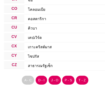
จีน
CO
โคลอมเบีย
CR
คอสตาริกา
CU
คิวบา
CV
เคปเวิร์ด
CX
เกาะคริสต์มาส
CY
ไซปรัส
CZ
สาธารณรัฐเช็ก
A - C
D - I
J - O
P - S
T - Z