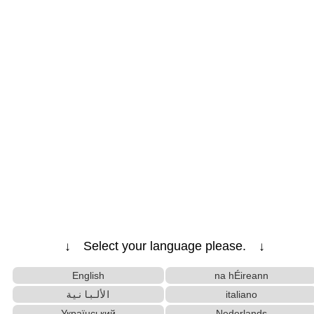
↓ Select your language please. ↓
English
na hÉireann
الألبانية
italiano
Український
Nederlands