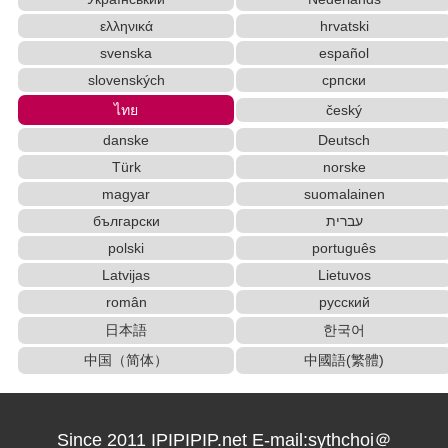
ελληνικά
hrvatski
svenska
español
slovenských
српски
ไทย
český
danske
Deutsch
Türk
norske
magyar
suomalainen
български
עברית
polski
português
Latvijas
Lietuvos
român
русский
日本語
한국어
中国（简体）
中國語(繁體)
Since 2011 IPIPIPIP.net E-mail:sythchoi＠