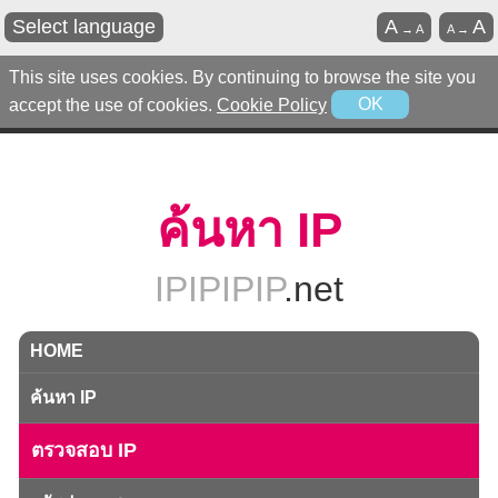
Select language
A
A
→
A
A
→
This site uses cookies. By continuing to browse the site you
accept the use of cookies.
Cookie Policy
OK
ค้นหา IP
IPIPIPIP
.net
HOME
ค้นหา IP
ตรวจสอบ IP