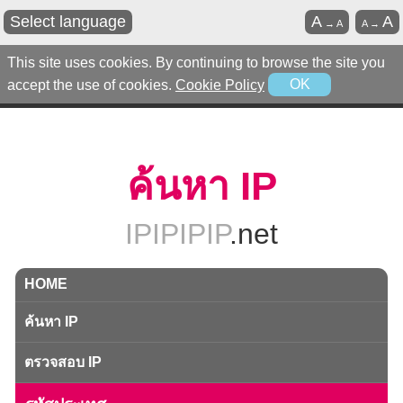
Select language
A
A
→
A
A
→
This site uses cookies. By continuing to browse the site you
accept the use of cookies.
Cookie Policy
OK
ค้นหา IP
IPIPIPIP
.net
HOME
ค้นหา IP
ตรวจสอบ IP