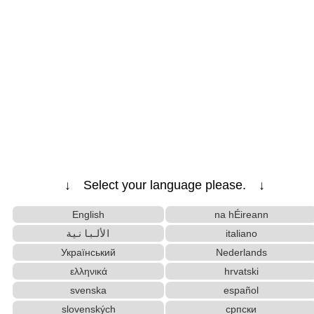
↓ Select your language please. ↓
English
na hÉireann
الألبانية
italiano
Український
Nederlands
ελληνικά
hrvatski
svenska
español
slovenských
српски