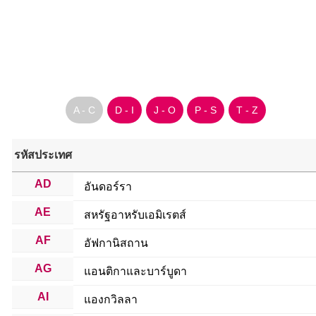
A - C
D - I
J - O
P - S
T - Z
รหัสประเทศ
AD
อันดอร์รา
AE
สหรัฐอาหรับเอมิเรตส์
AF
อัฟกานิสถาน
AG
แอนติกาและบาร์บูดา
AI
แองกวิลลา