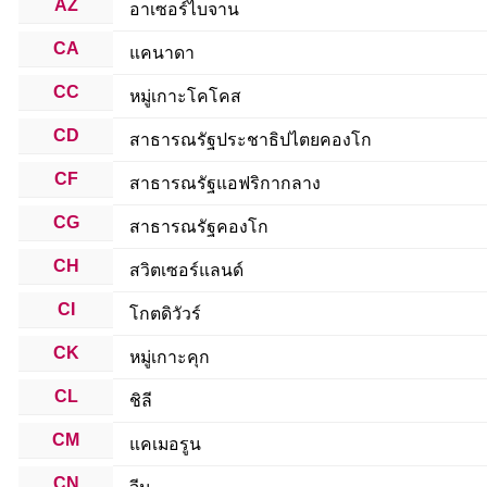
AZ
อาเซอร์ไบจาน
CA
แคนาดา
CC
หมู่เกาะโคโคส
CD
สาธารณรัฐประชาธิปไตยคองโก
CF
สาธารณรัฐแอฟริกากลาง
CG
สาธารณรัฐคองโก
CH
สวิตเซอร์แลนด์
CI
โกตดิวัวร์
CK
หมู่เกาะคุก
CL
ชิลี
CM
แคเมอรูน
CN