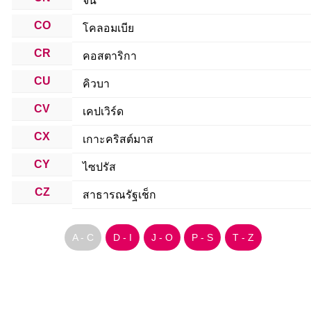
จีน
CO
โคลอมเบีย
CR
คอสตาริกา
CU
คิวบา
CV
เคปเวิร์ด
CX
เกาะคริสต์มาส
CY
ไซปรัส
CZ
สาธารณรัฐเช็ก
A - C
D - I
J - O
P - S
T - Z