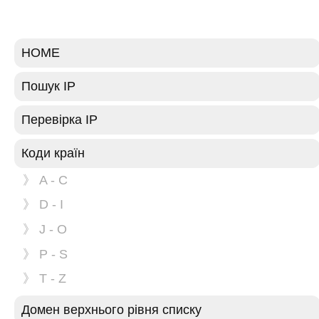
HOME
Пошук IP
Перевірка IP
Коди країн
》 A - C
》 D - I
》 J - O
》 P - S
》 T - Z
Домен верхнього рівня списку