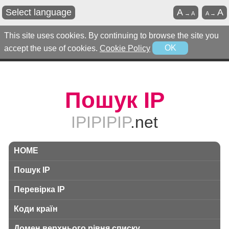
Select language
A
A
→
A
A
→
This site uses cookies. By continuing to browse the site you
accept the use of cookies.
Cookie Policy
OK
Пошук IP
IPIPIPIP
.net
HOME
Пошук IP
Перевірка IP
Коди країн
Домен верхнього рівня списку