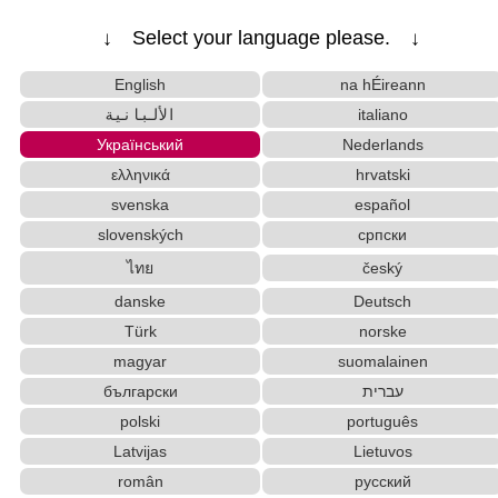
↓ Select your language please. ↓
English
na hÉireann
الألبانية
italiano
Український
Nederlands
ελληνικά
hrvatski
svenska
español
slovenských
српски
ไทย
český
danske
Deutsch
Türk
norske
magyar
suomalainen
български
עברית
polski
português
Latvijas
Lietuvos
român
русский