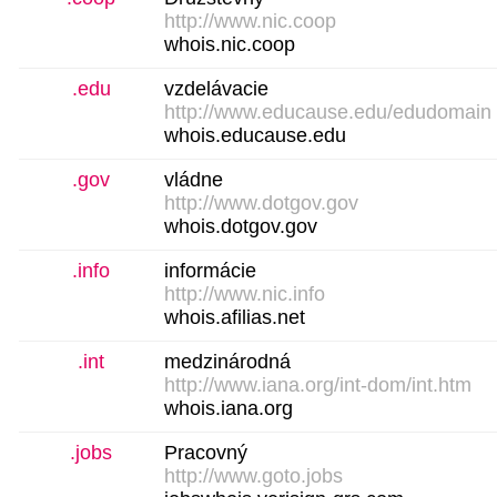
http://www.nic.coop
whois.nic.coop
.edu
vzdelávacie
http://www.educause.edu/edudomain
whois.educause.edu
.gov
vládne
http://www.dotgov.gov
whois.dotgov.gov
.info
informácie
http://www.nic.info
whois.afilias.net
.int
medzinárodná
http://www.iana.org/int-dom/int.htm
whois.iana.org
.jobs
Pracovný
http://www.goto.jobs