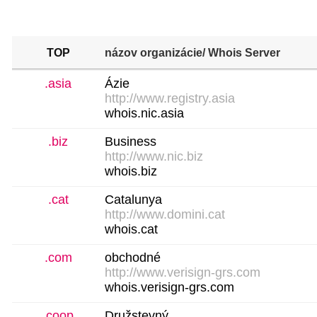
TOP
názov organizácie
/ Whois Server
.asia
Ázie
http://www.registry.asia
whois.nic.asia
.biz
Business
http://www.nic.biz
whois.biz
.cat
Catalunya
http://www.domini.cat
whois.cat
.com
obchodné
http://www.verisign-grs.com
whois.verisign-grs.com
.coop
Družstevný