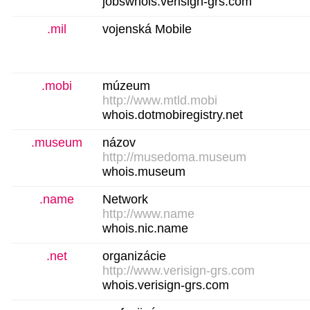
jobswhois.verisign-grs.com
.mil
vojenská Mobile
.mobi
múzeum
http://www.mtld.mobi
whois.dotmobiregistry.net
.museum
názov
http://musedoma.museum
whois.museum
.name
Network
http://www.name
whois.nic.name
.net
organizácie
http://www.verisign-grs.com
whois.verisign-grs.com