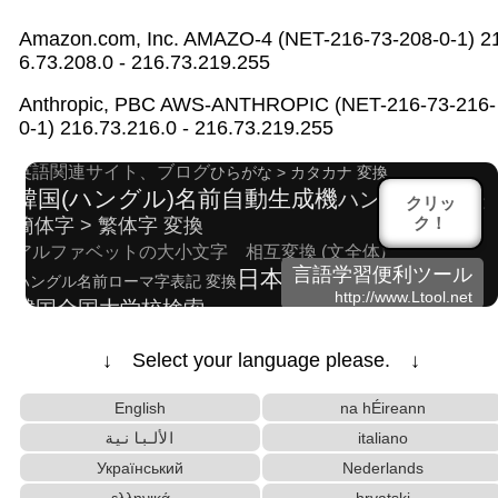
Amazon.com, Inc. AMAZO-4 (NET-216-73-208-0-1) 2
6.73.208.0 - 216.73.219.255
HTMLタグ自動削除ツール
Anthropic, PBC AWS-ANTHROPIC (NET-216-73-216-
ピンイン簡易表示形式 > 拼音(ピンイン)フォント形
0-1) 216.73.216.0 - 216.73.219.255
式 変換
英語関連サイト、ブログ
ひらがな > カタカナ 変換
韓国(ハングル)名前自動生成機
ハングル反切表
クリッ
ク！
簡体字 > 繁体字 変換
アルファベットの大小文字 相互変換 (文全体)
言語学習便利ツール
日本人名自動生成機
ハングル名前ローマ字表記 変換
http://www.Ltool.net
韓国全国大学校検索
日本、日本語関連サイト、ブログ
文字数カウント
↓ Select your language please. ↓
日中韓漢字 > 韓国語読み(発音) 変換
特定の単語・文字を置換
English
na hÉireann
英語発音記号 > ハングル発音表記 変換
الألبانية
italiano
日中韓漢字 > 韓国語読み(発音) 変換
中国語「簡体字・繁体字」 > カタカナ発音 変換
Український
Nederlands
中国語「簡体字・繁体字」 > ハングル発音 変換
ελληνικά
hrvatski