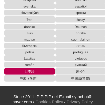
旧字体 > 新字体 変換
新字体 > 旧字体 変換
svenska
español
ハングル > ひらがな/カタカナ 変換
slovenských
српски
カタカナ > ひらがな 変換
全角カタカナ > 半角カタカナ 変換
ไทย
český
アルファベットの大小文字 相互変換 (文全体)
danske
Deutsch
日本郵便番号検索/日本郵便番号ローマ字、ハング
ル変換
Türk
norske
ひらがなローマ字表
magyar
suomalainen
アルファベットの大小文字 相互変換 (頭文字のみ)
български
עברית
日本人名辞書
繁体字 > 簡体字 変換
カタカナローマ字表
polski
português
日本人名読み方サーチ
中国、中国語関連サイト、ブログ
Latvijas
Lietuvos
韓国語学校/留学院/ブログ情報
român
русский
動画字幕ファイルシンク調整機
日本語
한국어
英語名自動生成機
中国（简体）
中國語(繁體)
ローマ字 > ひらがな/カタカナ 変換
中国語「簡体字・繁体字」拼音(ピンイン) 変換
文字列/資料整理
半角カタカナ > 全角カタカナ 変換
アルファベットの大小文字 相互変換 (頭文字の
Since 2011 IPIPIPIP.net E-mail:sythchoi＠
み)
naver.com /
Cookies Policy
/
Privacy Policy